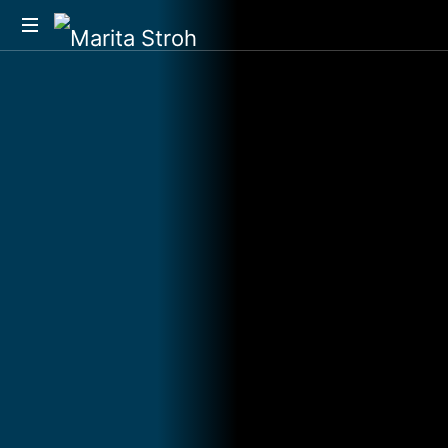
Sprecherzieherin
und
Kommunikationstrainerin
in
Köln